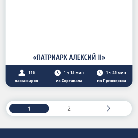
«ПАТРИАРХ АЛЕКСИЙ II»
116
1 ч 15 мин
1 ч 25 мин
пассажиров
из Сортавала
из Приозерска
1
2